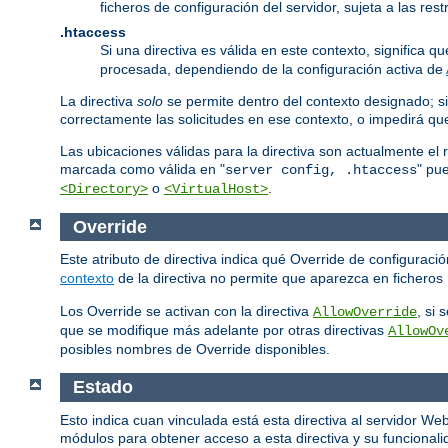
ficheros de configuración del servidor, sujeta a las re
.htaccess
Si una directiva es válida en este contexto, significa 
procesada, dependiendo de la configuración activa de
La directiva
solo
se permite dentro del contexto designado; si
correctamente las solicitudes en ese contexto, o impedirá q
Las ubicaciones válidas para la directiva son actualmente el 
marcada como válida en "
" pu
server config, .htaccess
o
.
<Directory>
<VirtualHost>
Override
Este atributo de directiva indica qué Override de configurac
contexto
de la directiva no permite que aparezca en ficheros
Los Override se activan con la directiva
, si
AllowOverride
que se modifique más adelante por otras directivas
AllowOv
posibles nombres de Override disponibles.
Estado
Esto indica cuan vinculada está esta directiva al servidor W
módulos para obtener acceso a esta directiva y su funcionalid