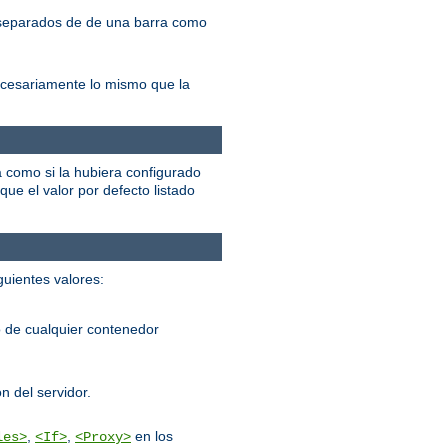
, separados de de una barra como
ecesariamente lo mismo que la
á como si la hubiera configurado
que el valor por defecto listado
guientes valores:
 de cualquier contenedor
n del servidor.
,
,
en los
les>
<If>
<Proxy>