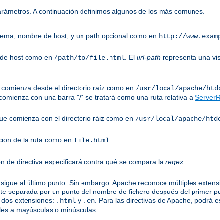
parámetros. A continuación definimos algunos de los más comunes.
uema, nombre de host, y un path opcional como en
http://www.exam
 de host como en
. El
url-path
representa una vis
/path/to/file.html
ue comienza desde el directorio raíz como en
/usr/local/apache/htd
omienza con una barra "/" se tratará como una ruta relativa a
ServerR
 que comienza con el directorio ráiz como en
/usr/local/apache/htd
ción de la ruta como en
.
file.html
ón de directiva especificará contra qué se compara la
regex
.
sigue al último punto. Sin embargo, Apache reconoce múltiples extensi
te separada por un punto del nombre de fichero después del primer p
 dos extensiones:
y
. Para las directivas de Apache, podrá e
.html
.en
les a mayúsculas o minúsculas.