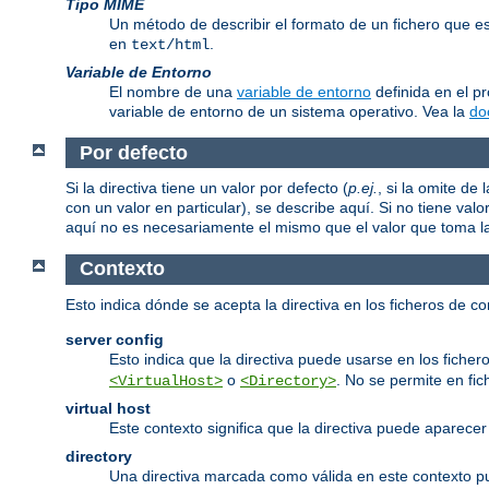
Tipo MIME
Un método de describir el formato de un fichero que 
en
.
text/html
Variable de Entorno
El nombre de una
variable de entorno
definida en el p
variable de entorno de un sistema operativo. Vea la
do
Por defecto
Si la directiva tiene un valor por defecto (
p.ej.
, si la omite d
con un valor en particular), se describe aquí. Si no tiene valo
aquí no es necesariamente el mismo que el valor que toma la d
Contexto
Esto indica dónde se acepta la directiva en los ficheros de c
server config
Esto indica que la directiva puede usarse en los fichero
o
. No se permite en fi
<VirtualHost>
<Directory>
virtual host
Este contexto significa que la directiva puede aparec
directory
Una directiva marcada como válida en este contexto 