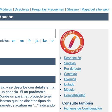
Módulos
|
Directivas
|
Preguntas Frecuentes
|
Glosario
|
Mapa del sitio web
 Apache
onibles:
en
|
es
|
fr
|
ja
|
ko
|
tr
Descripción
Sintaxis
Por defecto
Contexto
Override
Estado
iva, y se describe con detalle en la
Módulo
r un espacio. Si un parámetro
Compatibilidad
. Donde un parámetro puede tener
entras que los distintos tipos de
Consulte también
arámetros acaban en "..." indicando
Ficheros de Configuración