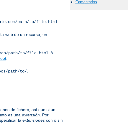
Comentarios
ple.com/path/to/file.html
ta-web de un recurso, en
. A
ocs/path/to/file.html
oot
.
.
ocs/path/to/
ones de fichero, así que si un
unto es una
extensión
. Por
specificar la
extensiones
con o sin