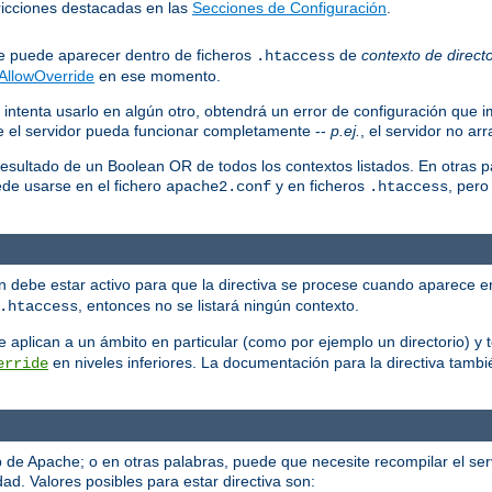
stricciones destacadas en las
Secciones de Configuración
.
que puede aparecer dentro de ficheros
de
contexto de directo
.htaccess
AllowOverride
en ese momento.
 intenta usarlo en algún otro, obtendrá un error de configuración que i
ue el servidor pueda funcionar completamente --
p.ej.
, el servidor no ar
resultado de un Boolean OR de todos los contextos listados. En otras p
ede usarse en el fichero
y en ficheros
, pero
apache2.conf
.htaccess
ión debe estar activo para que la directiva se procese cuando aparece e
, entonces no se listará ningún contexto.
.htaccess
 se aplican a un ámbito en particular (como por ejemplo un directorio) 
en niveles inferiores. La documentación para la directiva tambi
erride
eb de Apache; o en otras palabras, puede que necesite recompilar el se
ad. Valores posibles para estar directiva son: