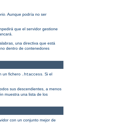
rio
. Aunque podría no ser
mpedirá que el servidor gestione
rancará.
alabras, una directiva que está
 no dentro de contenedores
n un fichero
. Si el
.htaccess
y todos sus descendientes, a menos
én muestra una lista de los
rvidor con un conjunto mejor de