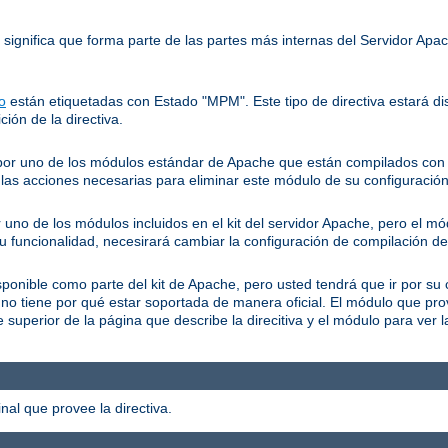
o significa que forma parte de las partes más internas del Servidor Ap
o
están etiquetadas con Estado "MPM". Este tipo de directiva estará dis
ción de la directiva.
a por uno de los módulos estándar de Apache que están compilados con e
as acciones necesarias para eliminar este módulo de su configuración
r uno de los módulos incluidos en el kit del servidor Apache, pero el m
su funcionalidad, necesirará cambiar la configuración de compilación de
isponible como parte del kit de Apache, pero usted tendrá que ir por su 
 no tiene por qué estar soportada de manera oficial. El módulo que pr
superior de la página que describe la direcitiva y el módulo para ver 
al que provee la directiva.