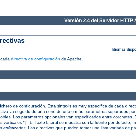
Versión 2.4 del Servidor HTTP
rectivas
Idiomas disp
r cada
directiva de configuración
de Apache.
fichero de configuración. Esta sintaxis es muy específica de cada direct
irectiva va seguido de una serie de uno o más parámetros separados po
 dobles. Los parámetros opcionales van especificados entre corchetes
verticales "|". El Texto Literal se muestra con la fuente por defecto, mi
on
enfatizados
. Las directivas que pueden tomar una lista variada de p