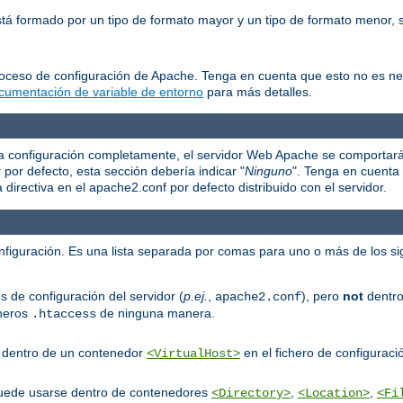
está formado por un tipo de formato mayor y un tipo de formato menor
roceso de configuración de Apache. Tenga en cuenta que esto no es n
cumentación de variable de entorno
para más detalles.
e la configuración completamente, el servidor Web Apache se comportar
r por defecto, esta sección debería indicar "
Ninguno
". Tenga en cuenta 
irectiva en el apache2.conf por defecto distribuido con el servidor.
onfiguración. Es una lista separada por comas para uno o más de los si
s de configuración del servidor (
p.ej.
,
), pero
not
dentro
apache2.conf
cheros
de ninguna manera.
.htaccess
er dentro de un contenedor
en el fichero de configuració
<VirtualHost>
puede usarse dentro de contenedores
,
,
<Directory>
<Location>
<Fi