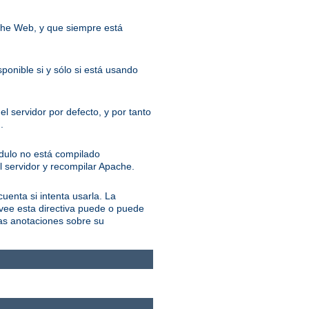
ache Web, y que siempre está
ponible si y sólo si está usando
l servidor por defecto, y por tanto
.
ódulo no está compilado
l servidor y recompilar Apache.
cuenta si intenta usarla. La
ovee esta directiva puede o puede
las anotaciones sobre su