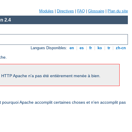
Modules
|
Directives
|
FAQ
|
Glossaire
|
Plan du site
n 2.4
Langues Disponibles:
en
|
es
|
fr
|
ko
|
tr
|
zh-cn
che.
ur HTTP Apache n'a pas été entièrement menée à bien.
nt pourquoi Apache accomplit certaines choses et n'en accomplit pas