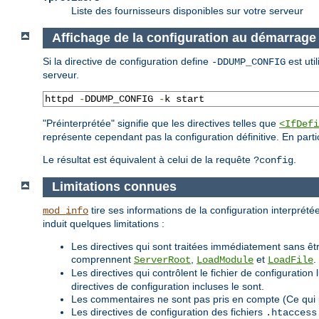
Liste des fournisseurs disponibles sur votre serveur
Affichage de la configuration au démarrage
Si la directive de configuration define
est uti
-DDUMP_CONFIG
serveur.
httpd 
-
DDUMP_CONFIG 
-
k start
"Préinterprétée" signifie que les directives telles que
<IfDefi
représente cependant pas la configuration définitive. En parti
Le résultat est équivalent à celui de la requête
.
?config
Limitations connues
tire ses informations de la configuration interprétée
mod_info
induit quelques limitations :
Les directives qui sont traitées immédiatement sans êtr
comprennent
,
et
.
ServerRoot
LoadModule
LoadFile
Les directives qui contrôlent le fichier de configurat
directives de configuration incluses le sont.
Les commentaires ne sont pas pris en compte (Ce qui 
Les directives de configuration des fichiers
.htaccess