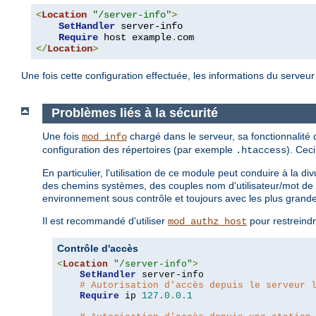
<
Location
"/server-info"
>
SetHandler
 server-info

Require
 host example
.
</
Location
>
Une fois cette configuration effectuée, les informations du serveu
Problèmes liés à la sécurité
Une fois
chargé dans le serveur, sa fonctionnalité
mod_info
configuration des répertoires (par exemple
). Cec
.htaccess
En particulier, l'utilisation de ce module peut conduire à la 
des chemins systèmes, des couples nom d'utilisateur/mot de 
environnement sous contrôle et toujours avec les plus grand
Il est recommandé d'utiliser
pour restreindr
mod_authz_host
Contrôle d'accès
<
Location
"/server-info"
>
SetHandler
 server-info

# Autorisation d'accès depuis le serveur 
Require
 ip 
127.0
.
0.1