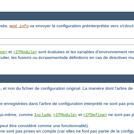
lisée,
va envoyer la configuration préinterprétée vers
mod_info
stdout
et
sont évaluées et les variables d'environnement re
ne>
<IfModule>
culier, les fusions ou écrasementsde définitions en cas de directives mu
, et non du fichier de configuration original. La manière dont l'arbre de
e enregistrées dans l'arbre de configuration interprété ne sont pas pri
ion lui-même, comme
,
et
ne sont pas p
Include
<IfModule>
<IfDefine>
peut être considéré comme une fonctionnalité).
ne sont pas prises en compte (car elles ne font pas partie de la confi