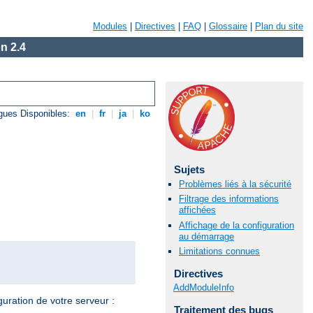
Modules
|
Directives
|
FAQ
|
Glossaire
|
Plan du site
n 2.4
gues Disponibles:
en
|
fr
|
ja
|
ko
Sujets
Problèmes liés à la sécurité
Filtrage des informations
affichées
Affichage de la configuration
au démarrage
Limitations connues
Directives
AddModuleInfo
guration de votre serveur :
Traitement des bugs