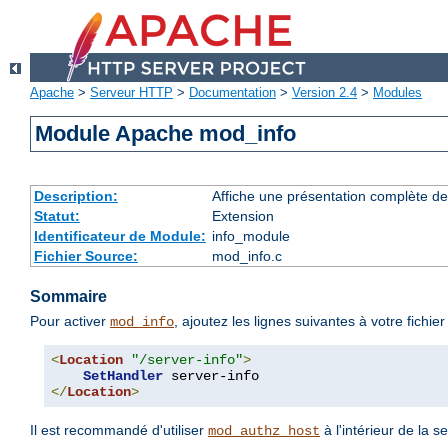
Apache
>
Serveur HTTP
>
Documentation
>
Version 2.4
>
Modules
Module Apache mod_info
Description:
Affiche une présentation complète de
Statut:
Extension
Identificateur de Module:
info_module
Fichier Source:
mod_info.c
Sommaire
Pour activer
, ajoutez les lignes suivantes à votre fichie
mod_info
<
Location
"/server-info"
>
SetHandler
</
Location
>
Il est recommandé d'utiliser
à l'intérieur de la s
mod_authz_host