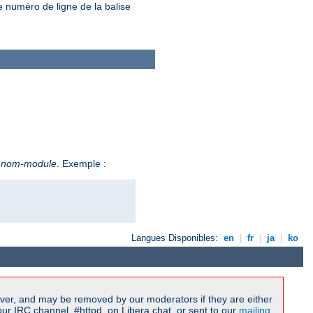
e numéro de ligne de la balise
e
nom-module
. Exemple :
Langues Disponibles:
en
|
fr
|
ja
|
ko
ver, and may be removed by our moderators if they are either
r IRC channel, #httpd, on Libera.chat, or sent to our
mailing