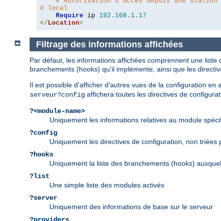
# Autorisation d'accès depuis une station
# local
Require
 ip 
192.168
.
1.17
</
Location
>
Filtrage des informations affichées
Par défaut, les informations affichées comprennent une liste 
branchements (hooks) qu'il implémente, ainsi que les directi
Il est possible d'afficher d'autres vues de la configuration e
affichera toutes les directives de configurat
serveur?config
?<module-name>
Uniquement les informations relatives au module spéci
?config
Uniquement les directives de configuration, non triées
?hooks
Uniquement la liste des branchements (hooks) auxquel
?list
Une simple liste des modules activés
?server
Uniquement des informations de base sur le serveur
?providers