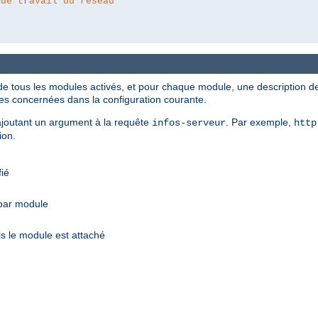
 de travail du réseau
de tous les modules activés, et pour chaque module, une description des
ves concernées dans la configuration courante.
n ajoutant un argument à la requête
. Par exemple,
infos-serveur
http
ion.
fié
 par module
s le module est attaché