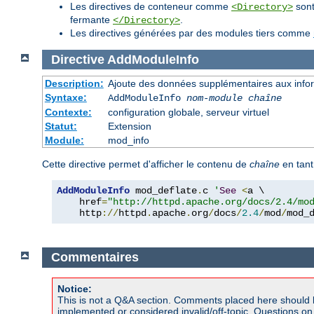
Les directives de conteneur comme
sont
<Directory>
fermante
.
</Directory>
Les directives générées par des modules tiers comme
Directive
AddModuleInfo
Description:
Ajoute des données supplémentaires aux inform
Syntaxe:
AddModuleInfo
nom-module
chaîne
Contexte:
configuration globale, serveur virtuel
Statut:
Extension
Module:
mod_info
Cette directive permet d'afficher le contenu de
chaîne
en tant
AddModuleInfo
 mod_deflate
.
c 
'
See
<
a \

    href
=
"http://httpd.apache.org/docs/2.4/mo
    http
://
httpd
.
apache
.
org
/
docs
/
2.4
/
mod
/
mod_
Commentaires
Notice:
This is not a Q&A section. Comments placed here should 
implemented or considered invalid/off-topic. Questions o