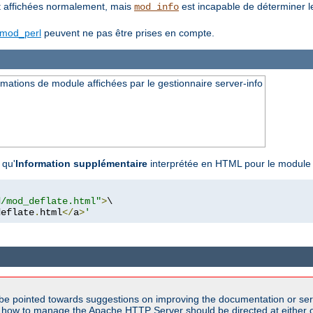
 affichées normalement, mais
est incapable de déterminer l
mod_info
mod_perl
peuvent ne pas être prises en compte.
ations de module affichées par le gestionnaire server-info
 qu'
Information supplémentaire
interprétée en HTML pour le modul
d/mod_deflate.html"
>
\

deflate
.
html
</
a
>
'
be pointed towards suggestions on improving the documentation or ser
n how to manage the Apache HTTP Server should be directed at either ou