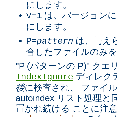
にします。
は、バージョンに
V=1
にします。
は、与え
P=
pattern
合したファイルのみを
"P (パターンの P)" 
ディレク
IndexIgnore
後
に検査され、 ファイ
autoindex リスト処
置かれ続ける ことに注