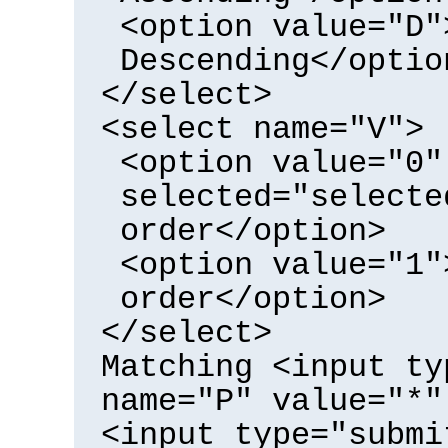
<option value="D"
Descending</optio
</select>
<select name="V">
<option value="0"
selected="selecte
order</option>
<option value="1"
order</option>
</select>
Matching <input ty
name="P" value="*"
<input type="submi