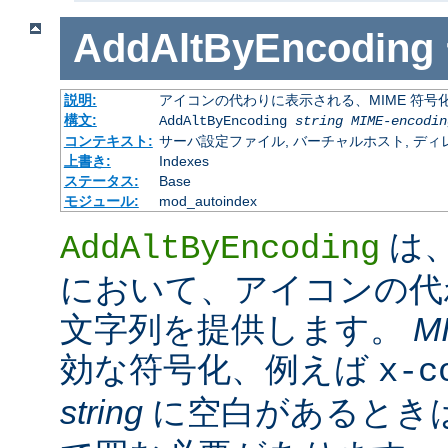
AddAltByEncoding
説明:
アイコンの代わりに表示される、MIME 符号
構文:
AddAltByEncoding
string
MIME-encodin
コンテキスト:
サーバ設定ファイル, バーチャルホスト, ディレクトリ
上書き:
Indexes
ステータス:
Base
モジュール:
mod_autoindex
は
AddAltByEncoding
において、アイコンの代
文字列を提供します。
M
効な符号化、例えば
x-c
string
に空白があるときは