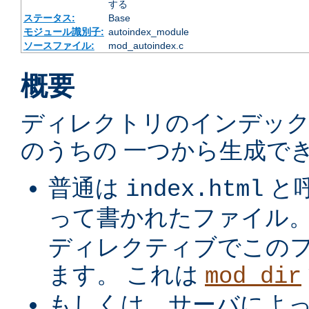
する
ステータス:
Base
モジュール識別子:
autoindex_module
ソースファイル:
mod_autoindex.c
概要
ディレクトリのインデック
のうちの 一つから生成でき
普通は
と
index.html
って書かれたファイル
ディレクティブでこの
ます。 これは
mod_dir
もしくは、サーバによ