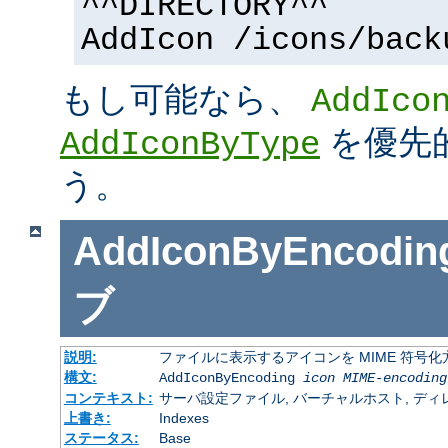
^^DIRECTORY^^
AddIcon /icons/back
もし可能なら、
AddIco
を優先
AddIconByType
う。
AddIconByEncodin
ブ
説明:
ファイルに表示するアイコンを MIME 符号
構文:
AddIconByEncoding
icon
MIME-encoding
コンテキスト:
サーバ設定ファイル, バーチャルホスト, ディレクトリ
上書き:
Indexes
ステータス:
Base