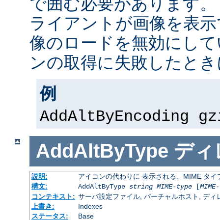
で囲む必要があります。
ライアントが画像を表示
像のロードを無効にして
ンの取得に失敗したとき
例
AddAltByEncoding gz
AddAltByType
ディ
説明:
アイコンの代わりに 表示される、MIME タ
構文:
AddAltByType
string
MIME-type
[
MIME-
コンテキスト:
サーバ設定ファイル, バーチャルホスト, ディレクトリ
上書き:
Indexes
ステータス:
Base