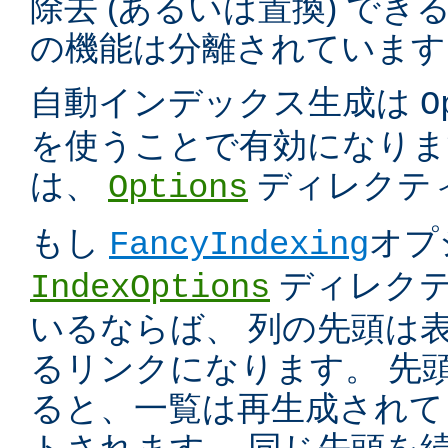
除去 (あるいは置換) で
の機能は分離されています
自動インデックス生成は
O
を使うことで有効になりま
は、
ディレクテ
Options
もし
オプ
FancyIndexing
ディレク
IndexOptions
いるならば、 列の先頭は
るリンクになります。 先
ると、一覧は再生成されて