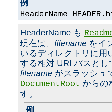
例
HeaderName HEADER.h
HeaderName も
Readm
現在は、
filename
をイ
いるディレクトリに用いら
する相対 URI パスと
filename
がスラッシュ
からの
DocumentRoot
す。
例