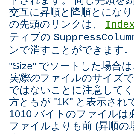
トされます。 同じ先頭を
交互に昇順と降順とになり
の先頭のリンクは、
Inde
ティブの
SuppressColum
ンで消すことができます。
"Size" でソートした場
実際の
ファイルのサイズで
ではないことに注意してくだ
方ともが "1K" と表示さ
1010 バイトのファイルは必
ファイルよりも前 (昇順の