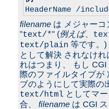
HeaderName /includ
filename
は メジャーコ
"
" (
例えば
、
text/*
tex
等です。)
text/plain
として解決 されなけ
れはつまり、 もし CG
際のファイルタイプが
ブのようにして実際の
としてマー
text/html
合、
filename
は CGI