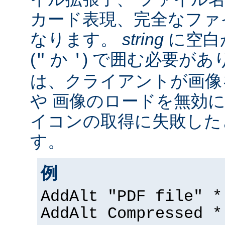
カード表現、完全なファ
なります。
string
に空白
(
か
) で囲む必要があ
"
'
は、クライアントが画像
や 画像のロードを無効に
イコンの取得に失敗した
す。
例
AddAlt "PDF file" *
AddAlt Compressed *