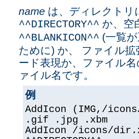
name
は、ディレクトリ
か、空
^^DIRECTORY^^
(一覧
^^BLANKICON^^
ために) か、 ファイル
ード表現か、ファイル名
ァイル名です。
例
AddIcon (IMG,/icons
.gif .jpg .xbm
AddIcon /icons/dir.