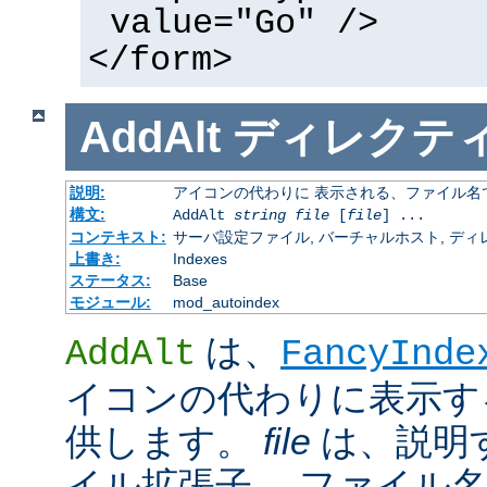
value="Go" />
</form>
AddAlt
ディレクテ
説明:
アイコンの代わりに 表示される、ファイル名
構文:
AddAlt
string
file
[
file
] ...
コンテキスト:
サーバ設定ファイル, バーチャルホスト, ディレクトリ
上書き:
Indexes
ステータス:
Base
モジュール:
mod_autoindex
は、
AddAlt
FancyInde
イコンの代わりに表示す
供します。
file
は、説明
イル拡張子、 ファイル