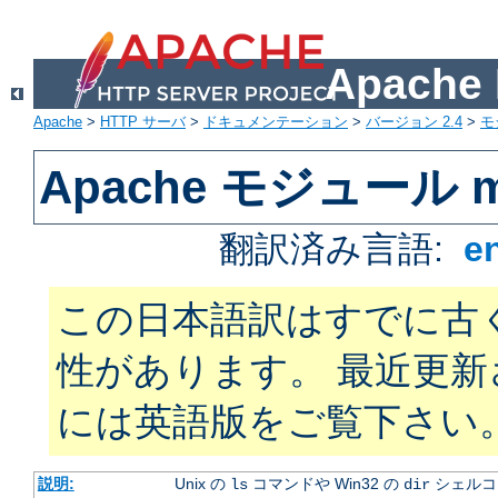
Apach
Apache
>
HTTP サーバ
>
ドキュメンテーション
>
バージョン 2.4
>
モ
Apache モジュール mo
翻訳済み言語:
e
この日本語訳はすでに古
性があります。 最近更
には英語版をご覧下さい
説明:
Unix の
コマンドや Win32 の
シェルコ
ls
dir