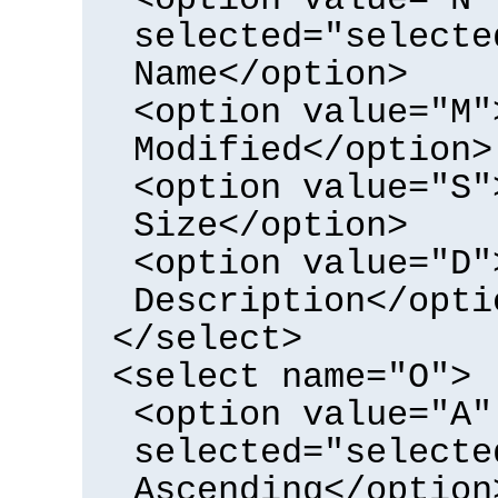
selected="selecte
Name</option>
<option value="M"
Modified</option>
<option value="S"
Size</option>
<option value="D"
Description</opti
</select>
<select name="O">
<option value="A"
selected="selecte
Ascending</option