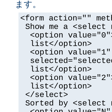
ます。
<form action="" met
Show me a <select 
<option value="0"
list</option>
<option value="1"
selected="selecte
list</option>
<option value="2"
list</option>
</select>
Sorted by <select 
<option value="N"