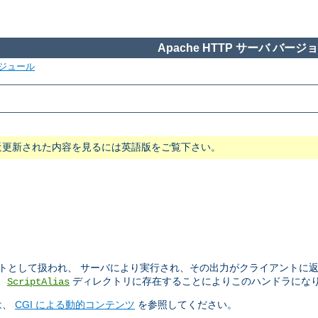
Apache HTTP サーバ バージョン
ジュール
近更新された内容を見るには英語版をご覧下さい。
プトとして扱われ、 サーバにより実行され、その出力がクライアントに
、
ディレクトリに存在することによりこのハンドラにな
ScriptAlias
は、
CGI による動的コンテンツ
を参照してください。