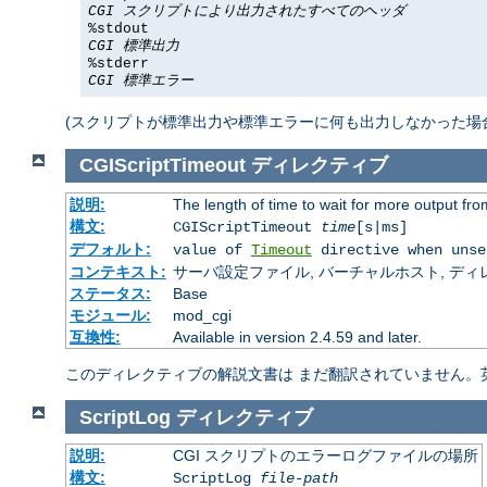
CGI スクリプトにより出力されたすべてのヘッダ
%stdout
CGI 標準出力
%stderr
CGI 標準エラー
(スクリプトが標準出力や標準エラーに何も出力しなかった場合は、 %s
CGIScriptTimeout
ディレクティブ
説明:
The length of time to wait for more output f
構文:
CGIScriptTimeout
time
[s|ms]
デフォルト:
value of
Timeout
directive when unse
コンテキスト:
サーバ設定ファイル, バーチャルホスト, ディレクトリ
ステータス:
Base
モジュール:
mod_cgi
互換性:
Available in version 2.4.59 and later.
このディレクティブの解説文書は まだ翻訳されていません。
ScriptLog
ディレクティブ
説明:
CGI スクリプトのエラーログファイルの場所
構文:
ScriptLog
file-path