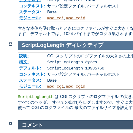
コンテキスト:
サーバ設定ファイル, バーチャルホスト
ステータス:
Base
モジュール:
,
mod_cgi
mod_cgid
大きな本体を受け取ったときにログファイルがすぐに大きくなり
ます。デフォルトでは、1024 バイトまでがログ収集されま
ScriptLogLength
ディレクティブ
説明:
CGI スクリプトのログファイルの大きさの上
構文:
ScriptLogLength
bytes
デフォルト:
ScriptLogLength 10385760
コンテキスト:
サーバ設定ファイル, バーチャルホスト
ステータス:
Base
モジュール:
,
mod_cgi
mod_cgid
は CGI スクリプトのログファイル の大
ScriptLogLength
すべてのヘッダ、 すべての出力)をログしますので、すぐに
使って CGI のログファイルの 最大のファイルサイズを設
コメント