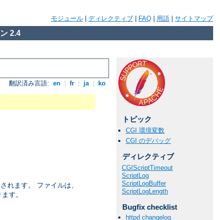
モジュール
|
ディレクティブ
|
FAQ
|
用語
|
サイトマップ
 2.4
翻訳済み言語:
en
|
fr
|
ja
|
ko
トピック
CGI 環境変数
CGI のデバッグ
ディレクティブ
CGIScriptTimeout
ScriptLog
ScriptLogBuffer
返されます。 ファイルは、
ScriptLogLength
ります。
Bugfix checklist
httpd changelog