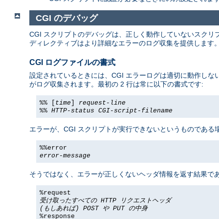
CGI のデバッグ
CGI スクリプトのデバッグは、正しく動作していないスクリ
ディレクティブはより詳細なエラーのログ収集を提供します
CGI ログファイルの書式
設定されているときには、CGI エラーログは適切に動作しない
がログ収集されます。最初の 2 行は常に以下の書式です:
%% [
time
]
request-line
%%
HTTP-status
CGI-script-filename
エラーが、CGI スクリプトが実行できないというものである場
%%error
error-message
そうではなく、エラーが正しくないヘッダ情報を返す結果である
%request
受け取ったすべての HTTP リクエストヘッダ
(もしあれば) POST や PUT の中身
%response