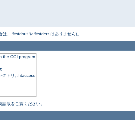
tdout や %stderr はありません)。
rom the CGI program
t
, .htaccess
英語版をご覧ください。