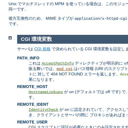
Unix でマルチスレッドの MPM を使っている場合は、このモジュ
同一です。
後方互換性のため、 MIME タイプが
application/x-httpd-cgi
です。
CGI 環境変数
サーバは
CGI 規格
で決められている CGI 環境変数を設定
PATH_INFO
これは
ディレクティブが明示的に
AcceptPathInfo
o
振る舞いでは、
はパス情報 (URI のスクリ
mod_cgi
トに 対して 404 NOT FOUND エラーを返します。
Acc
果になります。
REMOTE_HOST
が
(デフォルトでは off です
HostnameLookups
on
す。
REMOTE_IDENT
が
に設定されていて、アクセスして
IdentityCheck
on
き、クライアントとサーバの間に プロキシがあればま
REMOTE_USER
CGI スクリプトに認証が必要なときにのみ設定されま