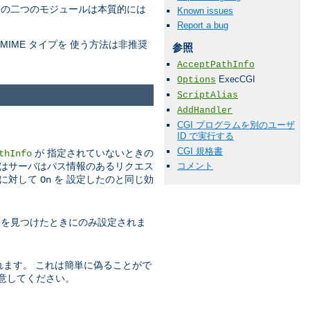
この二つのモジュールは本質的には
Known issues
Report a bug
 MIME タイプを 使う方法は非推奨
参照
AcceptPathInfo
ExecCGI
Options
ScriptAlias
AddHandler
CGI プログラムを別のユーザ
ID で実行する
CGI 規格書
が 指定されていないときの
thInfo
コメント
コアはサーバはパス情報のあるリクエス
に対して
を 設定したのと同じ効
On
ト名を見つけたときにのみ設定されま
れます。 これは簡単に偽ることがで
意してください。