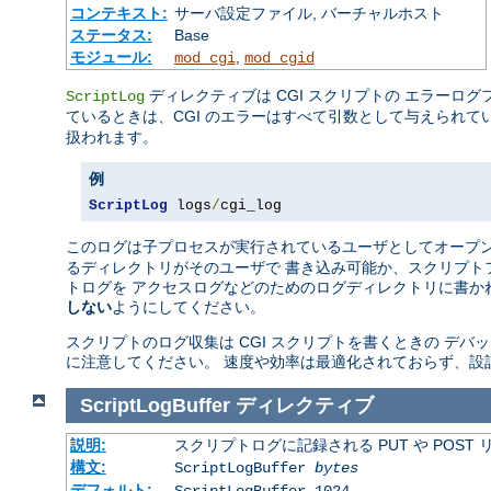
コンテキスト:
サーバ設定ファイル, バーチャルホスト
ステータス:
Base
モジュール:
,
mod_cgi
mod_cgid
ディレクティブは CGI スクリプトの エラーロ
ScriptLog
ているときは、CGI のエラーはすべて引数として与えられ
扱われます。
例
ScriptLog
 logs
/
cgi_log
このログは子プロセスが実行されているユーザとしてオープ
るディレクトリがそのユーザで 書き込み可能か、スクリプト
トログを アクセスログなどのためのログディレクトリに書か
しない
ようにしてください。
スクリプトのログ収集は CGI スクリプトを書くときの デ
に注意してください。 速度や効率は最適化されておらず、設
ScriptLogBuffer
ディレクティブ
説明:
スクリプトログに記録される PUT や POST
構文:
ScriptLogBuffer
bytes
デフォルト:
ScriptLogBuffer 1024