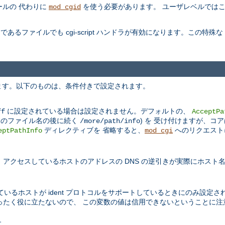
ールの 代わりに
を使う必要があります。 ユーザレベルでは
mod_cgid
であるファイルでも cgi-script ハンドラが有効になります。この特殊な
します。以下のものは、条件付きで設定されます。
に設定されている場合は設定されません。デフォルトの、
ff
AcceptPa
プトのファイル名の後に続く
) を 受け付けますが、
/more/path/info
ディレクティブを 省略すると、
へのリクエスト
eptPathInfo
mod_cgi
) で、アクセスしているホストのアドレスの DNS の逆引きが実際にホス
いるホストが ident プロトコルをサポートしているときにのみ設定さ
ったく役に立たないので、 この変数の値は信用できないということに注
す。