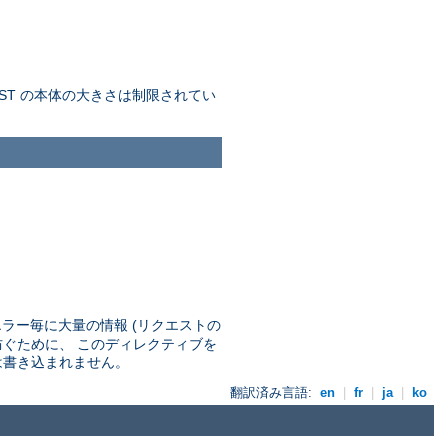
ST の本体の大きさは制限されてい
エラー毎に大量の情報 (リクエストの
防ぐために、 このディレクティブを
は書き込まれません。
翻訳済み言語:
en
|
fr
|
ja
|
ko