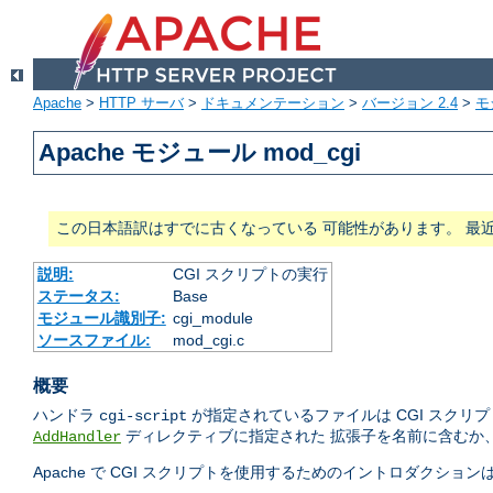
Apache
>
HTTP サーバ
>
ドキュメンテーション
>
バージョン 2.4
>
モ
Apache モジュール mod_cgi
この日本語訳はすでに古くなっている 可能性があります。 最
説明:
CGI スクリプトの実行
ステータス:
Base
モジュール識別子:
cgi_module
ソースファイル:
mod_cgi.c
概要
ハンドラ
が指定されているファイルは CGI スクリ
cgi-script
ディレクティブに指定された 拡張子を名前に含むか
AddHandler
Apache で CGI スクリプトを使用するためのイントロダクション