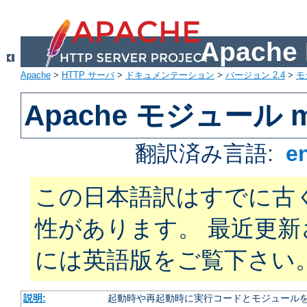
Apach
Apache
>
HTTP サーバ
>
ドキュメンテーション
>
バージョン 2.4
>
モ
Apache モジュール m
翻訳済み言語:
e
この日本語訳はすでに古
性があります。 最近更
には英語版をご覧下さい
説明:
起動時や再起動時に実行コードとモジュール