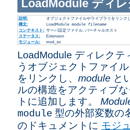
LoadModule
ディレ
説明:
オブジェクトファイルやライブラリをリンクし
構文:
LoadModule
module filename
コンテキスト:
サーバ設定ファイル, バーチャルホスト
ステータス:
Extension
モジュール:
mod_so
LoadModule ディレク
うオブジェクトファイル
をリンクし、
module
と
ルの構造をアクティブな
トに追加します。
Modul
型の外部変数の
module
のドキュメントに
モジ