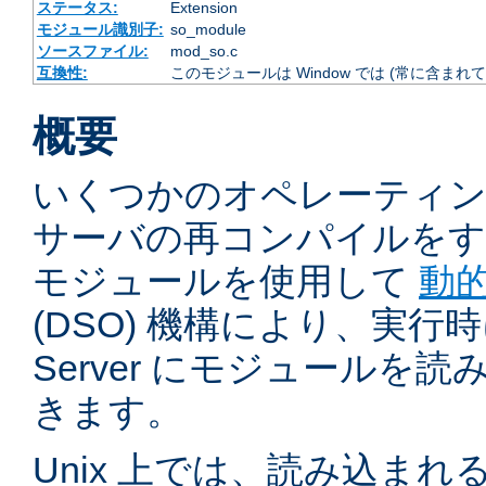
ステータス:
Extension
モジュール識別子:
so_module
ソースファイル:
mod_so.c
互換性:
このモジュールは Window では (常に含まれて
概要
いくつかのオペレーティ
サーバの再コンパイルをす
モジュールを使用して
動
(DSO) 機構により、実行時に 
Server にモジュールを
きます。
Unix 上では、読み込ま